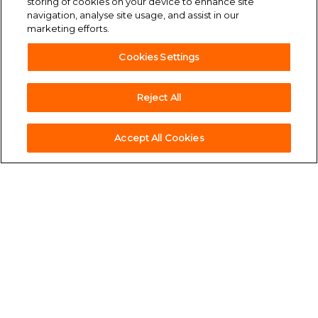
storing of cookies on your device to enhance site
navigation, analyse site usage, and assist in our
marketing efforts.
Cookies Settings
Reject All
accessibility
Barrierefreiheit
Accept All Cookies