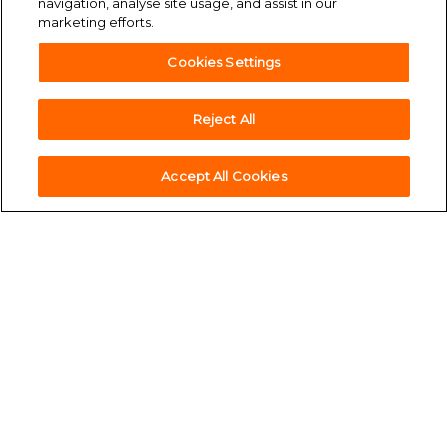
navigation, analyse site usage, and assist in our
marketing efforts.
Cookies Settings
Reject All
accessibility
Accessibilità
Accept All Cookies